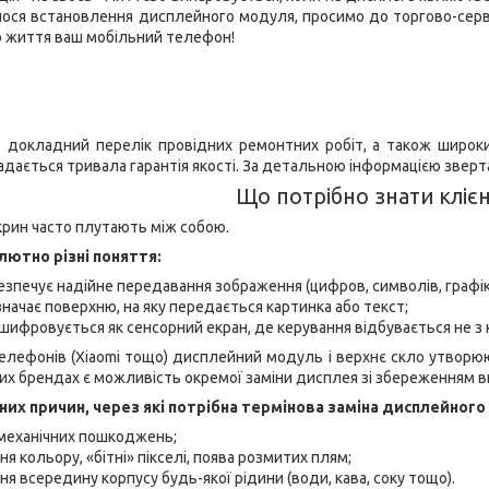
ося встановлення дисплейного модуля, просимо до торгово-сервіс
о життя ваш мобільний телефон!
е докладний перелік провідних ремонтних робіт, а також широки
надається тривала гарантія якості. За детальною інформацією звер
Що потрібно знати кліє
скрин часто плутають між собою.
лютно різні поняття:
зпечує надійне передавання зображення (цифров, символів, графік
начає поверхню, на яку передається картинка або текст;
шифровується як сенсорний екран, де керування відбувається не з 
елефонів (Xiaomi тощо) дисплейний модуль і верхнє скло утворю
их брендах є можливість окремої заміни дисплея зі збереженням в
них причин, через які потрібна термінова заміна дисплейного
 механічних пошкоджень;
я кольору, «бітні» пікселі, поява розмитих плям;
я всередину корпусу будь-якої рідини (води, кава, соку тощо).