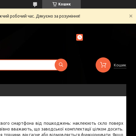
Кошик
жчий робочий час. Дякуємо за розуміння!
Кошик
у свого смартфона від пошкоджень: наклеюють скло поверх
аївно вважають, що заводської комплектації цілком досить.
я тріщини, він гасне або відмовляється функціонувати. Якщо