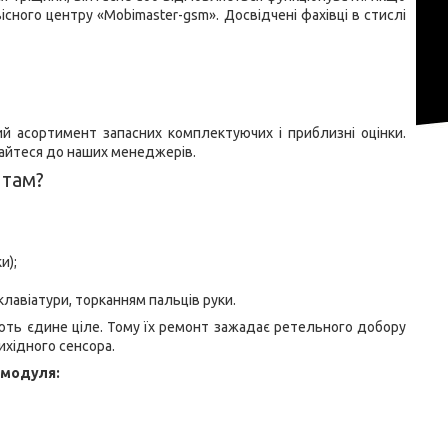
ного центру «Mobimaster-gsm». Досвідчені фахівці в стислі
й асортимент запасних комплектуючих і приблизні оцінки.
тайтеся до наших менеджерів.
нтам?
и);
клавіатури, торканням пальців руки.
ють єдине ціле. Тому їх ремонт зажадає ретельного добору
ихідного сенсора.
 модуля: