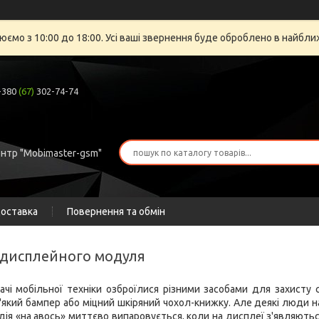
юємо з 10:00 до 18:00. Усі ваші звернення буде оброблено в найбли
+380
(67)
302-74-74
ентр "Mobimaster-gsm"
доставка
Повернення та обмін
 дисплейного модуля
вачі мобільної техніки озброїлися різними засобами для захист
'який бампер або міцний шкіряний чохол-книжку. Але деякі люди н
дія «на авось» миттєво випаровується, коли на дисплеї з'являютьс