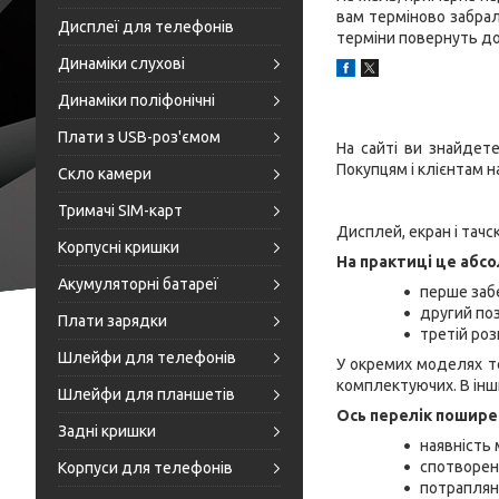
вам терміново забрал
Дисплеї для телефонів
терміни повернуть д
Динаміки слухові
Динаміки поліфонічні
Плати з USB-роз'ємом
На сайті ви знайдет
Покупцям і клієнтам 
Скло камери
Тримачі SIM-карт
Дисплей, екран і тач
Корпусні кришки
На практиці це абсо
Акумуляторні батареї
перше забе
другий поз
Плати зарядки
третій роз
Шлейфи для телефонів
У окремих моделях т
комплектуючих. В інш
Шлейфи для планшетів
Ось перелік пошире
Задні кришки
наявність
спотворенн
Корпуси для телефонів
потраплянн