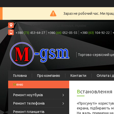
Зараз не робочий час. Ми прац
проспект Коцюбинського 32, Вінниця, Україна
+380
(73)
453-64-27
+380
(66)
052-05-55
+380
(63)
104-92-22
Торгово-сервісний ц
Головна
Про компанію
Контакти
Оплата і 
Встановлення
Ремонт ноутбуків
Ремонт телефонів
«Просунуті» користу
екрана, підбирають м
Ремонт планшетів
На жаль, примарна на