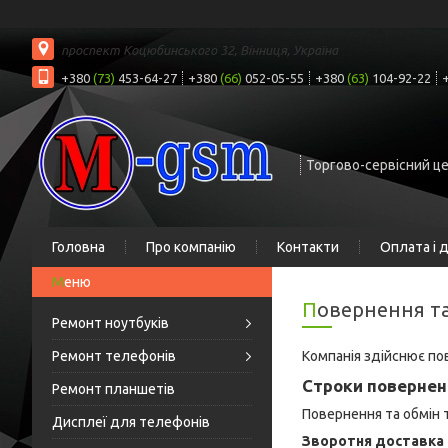
проспект Коцюбинського 32, Вінниця, Україна
+380
(73)
453-64-27
+380
(66)
052-05-55
+380
(63)
104-92-22
Торгово-сервісний ц
Головна
Про компанію
Контакти
Оплата і 
Повернення т
Ремонт ноутбуків
Ремонт телефонів
Компанія здійснює пов
Строки поверненн
Ремонт планшетів
Повернення та обмін
Дисплеї для телефонів
Зворотня доставка 