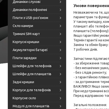
Динаміки слухові
Умови поверненн
Динаміки поліфонічні
Незважаючи на те, що
параметрам та функці
Плати з USB-роз'ємом
У такому випадку, ком
Скло камери
планшет або телефон.
планшета (телефону) у
Тримачі SIM-карт
Якщо гарантійні умови
Термін гарантії на ко
Корпусні кришки
Заміна та обмін браку
7 робочих днів.

Акумуляторні батареї
Плати зарядки
Запчастини підлягают
- за збереження товар
Шлейфи для телефонів
- без механічних ушко
- без слідів ремонту;

Шлейфи для планшетів
- з гарантійною плівк
- за дотримання термін
Задні кришки
ВАЖЛИВО! Якщо захисна
Корпуси для телефонів
При недотриманні всіх
Перед відправкою тов
Корпусне скло
Загальні положення:

Модулі для планшетів