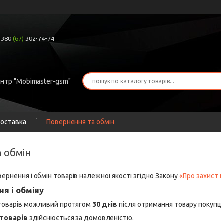
+380
(67)
302-74-74
ентр "Mobimaster-gsm"
доставка
Повернення та обмін
а обмін
ернення і обмін товарів належної якості згідно Закону
«Про захист 
я і обміну
 товарів можливий протягом
30 днів
після отримання товару покупц
товарів
здійснюється за домовленістю.