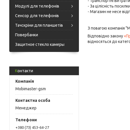
- Транспортні витрати
Модулі для телефонів
- За цілісність посил
- Магазин не несе від
Сенсор для телефонів
Тачскріни для планшетів
З повагою компанія "
Повербанки
Відповідно закону
«П
відносяться до катег
Защитное стекло камеры
Контакти
Mobimaster-gsm
Менеджер
+380 (73) 453-64-27