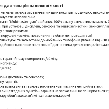
я для товарів належної якості
 ми намагаємось забезпечити наших покупців продукцією високої яко
онувати неправильно.

панія "Mobimaster-gsm" здійснює 100% заміну запчастин, які мають 
 При установці дисплеїв, сенсорів та інших запчастин - захисну п
 різних режимах.

 порушені – заміна, повернення та обмін не проводиться!

мплектуючі та запчастини до мобільних телефонів (планшетів) – 30 дн
 здійснюється лише після повної діагностики деталі спеціалістами ві
ь гарантійному поверненню/обміну:

ного виду;

джень;

ою на дисплеях та сенсорах;

у гарантії.

 плівка знята та знову наклеєна – запчастина не приймається.

 вищезгаданих пунктів – гарантія на запчастини не поширюється! Бу
ару обов'язково зв'яжіться з менеджером!
