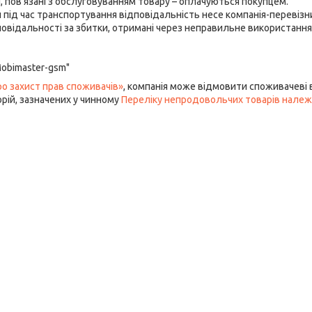
, пов'язані з обслуговуванням товару – оплачуються покупцем.

ки під час транспортування відповідальність несе компанія-перевізни
повідальності за збитки, отримані через неправильне використання
Mobimaster-gsm"
ро захист прав споживачів»
, компанія може відмовити споживачеві в
орій, зазначених у чинному
Переліку непродовольчих товарів належн