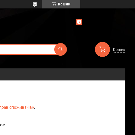
Кошик
Кошик
прав споживачів»
.
ем.