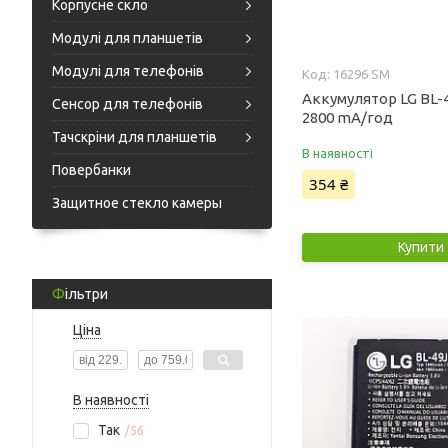
Корпусне скло
Модулі для планшетів
Модулі для телефонів
16296 SM
Аккумулятор LG BL-
Сенсор для телефонів
2800 mA/год
Тачскріни для планшетів
В наявності
Повербанки
354 ₴
Защитное стекло камеры
Купити
Фільтри
Ціна
В наявності
Так
56