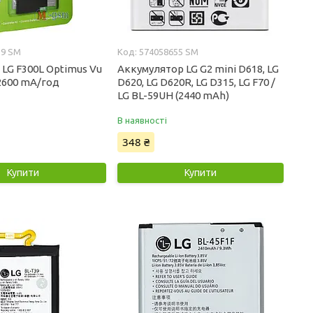
29 SM
574058655 SM
LG F300L Optimus Vu
Аккумулятор LG G2 mini D618, LG
 2600 mA/год
D620, LG D620R, LG D315, LG F70 /
LG BL-59UH (2440 mAh)
В наявності
348 ₴
Купити
Купити