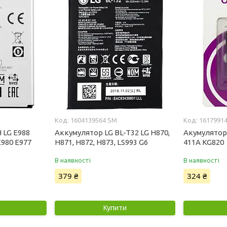
1604139564 SM
1617991
 LG E988
Аккумулятор LG BL-T32 LG H870,
Акумуляторн
E980 E977
H871, H872, H873, LS993 G6
411A KG820
В наявності
В наявності
379 ₴
324 ₴
Купити