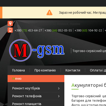
Зараз не робочий час. Ми прац
проспект Коцюбинського 32, Вінниця, Україна
+380
(73)
453-64-27
+380
(66)
052-05-55
+380
(63)
104-92-22
Торгово-сервісний ц
Головна
Про компанію
Контакти
Оплата і 
Акумуляторні 
Ремонт ноутбуків
Ремонт телефонів
Торгово-сервісний ц
батарея для телефона
Ремонт планшетів
фото, що істотно пол