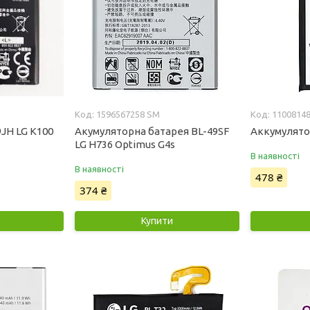
1596567258 SM
1100814
9JH LG K100
Акумуляторна батарея BL-49SF
Аккумулятор
LG H736 Optimus G4s
В наявності
В наявності
478 ₴
374 ₴
Купити