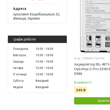
проспект Коцюбинського 32,
Вінниця, Україна
Графік роботи
Понеділок
10:00
18:00
Вівторок
10:00
18:00
1595841150 SM
Середа
10:00
18:00
Акумулятор BL-48TH
Четвер
10:00
18:00
Optimus G Pro E940 
E986
Пʼятниця
10:00
18:00
Субота
Вихідний
В наявності
Неділя
Вихідний
349 ₴
Купити