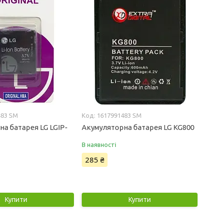
483 SM
1617991483 SM
а батарея LG LGIP-
Акумуляторна батарея LG KG800
В наявності
285 ₴
Купити
Купити