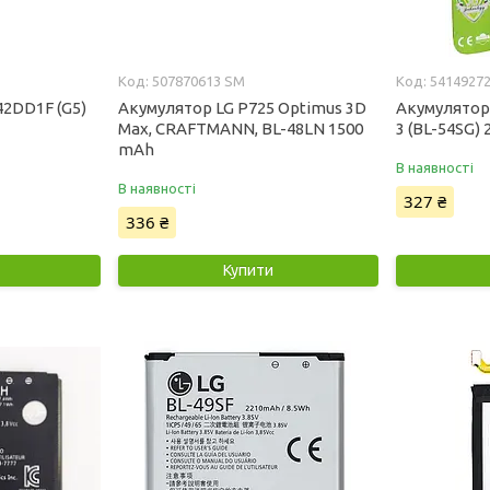
507870613 SM
5414927
42DD1F (G5)
Акумулятор LG P725 Optimus 3D
Акумулятор 
Max, CRAFTMANN, BL-48LN 1500
3 (BL-54SG)
mAh
В наявності
В наявності
327 ₴
336 ₴
Купити