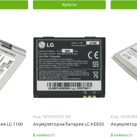
Купити
1619191913 SM
1619206
ея LG 1100
Акумуляторна батарея LG KE850
Акумулятор
В наявності
В наявності