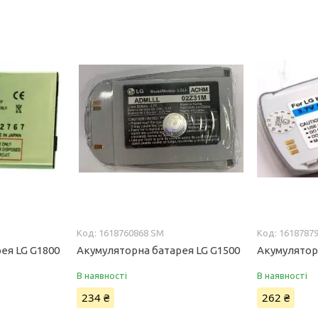
1618760868 SM
1618787
ея LG G1800
Акумуляторна батарея LG G1500
Акумулятор
В наявності
В наявності
234 ₴
262 ₴