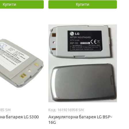
Купити
Купити
385 SM
1619216958 SM
на батарея LG 5300
Акумуляторна батарея LG BSP-
16G