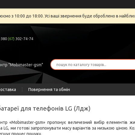
юємо з 10:00 до 18:00. Усі ваші звернення буде оброблено в найбли
+380
(67)
302-74-74
ентр "Mobimaster-gsm"
доставка
Повернення та обмін
батареї для телефонів LG (Лдж)
ентр «Mobimaster-gsm» пропонує величезний вибір елементів ж
 LG, ми готові запропонувати масу варіантів за низькою ціною. К
егшує процес пошуку.