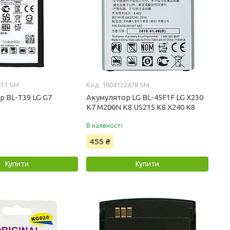
811 SM
1604122478 SM
 BL-T39 LG G7
Акумулятор LG BL-45F1F LG X230
K7 M200N K8 US215 K8 X240 K8
В наявності
455 ₴
Купити
Купити