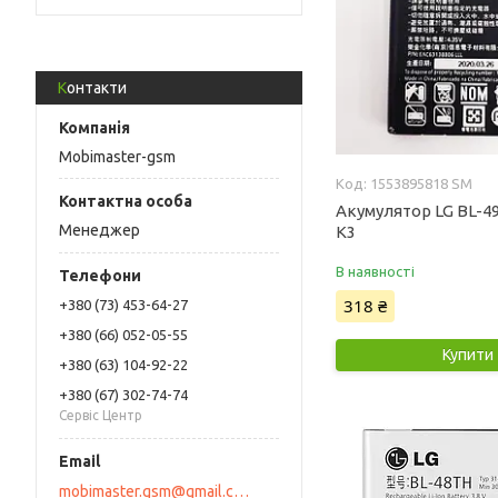
Контакти
Mobimaster-gsm
1553895818 SM
Акумулятор LG BL-4
Менеджер
K3
В наявності
318 ₴
+380 (73) 453-64-27
+380 (66) 052-05-55
Купити
+380 (63) 104-92-22
+380 (67) 302-74-74
Сервіс Центр
mobimaster.gsm@gmail.com