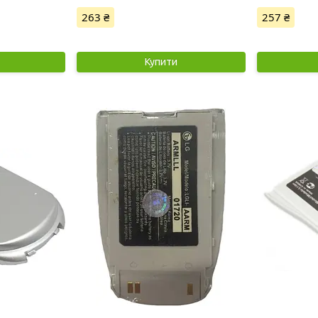
263 ₴
257 ₴
Купити