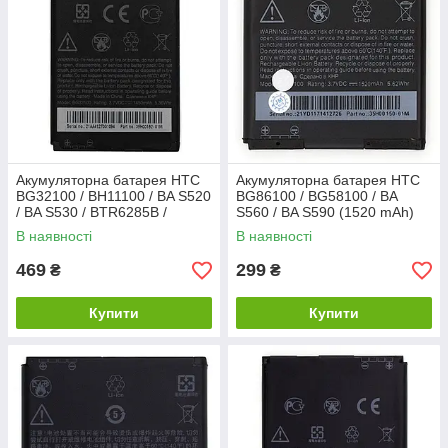
Акумуляторна батарея HTC
Акумуляторна батарея HTC
BG32100 / BH11100 / BA S520
BG86100 / BG58100 / BA
/ BA S530 / BTR6285B /
S560 / BA S590 (1520 mAh)
BTR6410B (1500 mAh)
В наявності
В наявності
469
299
₴
₴
Купити
Купити