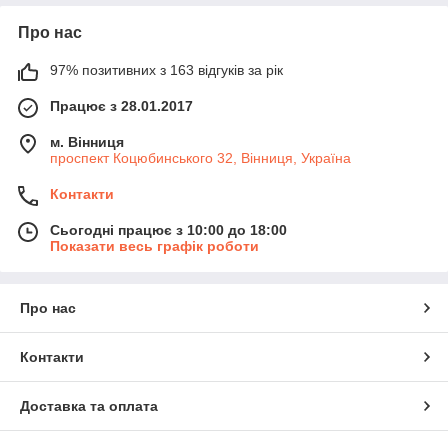
сучасному
обладнанні за
Про нас
технологією Li-
ion.
97% позитивних з 163 відгуків за рік
До характерних
Працює з 28.01.2017
особливостей
пристроїв
м. Вінниця
належать:
проспект Коцюбинського 32, Вінниця, Україна
висока
надійність;
Контакти
стабільна й безперебійна робота;
Сьогодні працює з 10:00 до 18:00
Показати весь графік роботи
немає «ефекту пам'яті», завдяки чому
зберігається енергоємність ґаджета під час
заряджання не повністю розрядженої батареї;
Про нас
тривалий термін експлуатації;
компактні розміри та невелика вага.
Контакти
Вибираючи акумулятор, звертайте увагу на його ємність і
якісні характеристики. Адже саме від цих показників залежить
час автономної роботи мобільного пристрою. Також потрібно
Доставка та оплата
враховувати, наскільки інтенсивно ви використовуватимете
девайс. Не менш важливе значення має кількість циклів