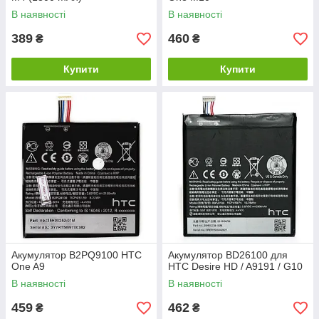
В наявності
В наявності
389
460
₴
₴
Купити
Купити
Акумулятор B2PQ9100 HTC
Акумулятор BD26100 для
One A9
HTC Desire HD / A9191 / G10
В наявності
В наявності
459
462
₴
₴