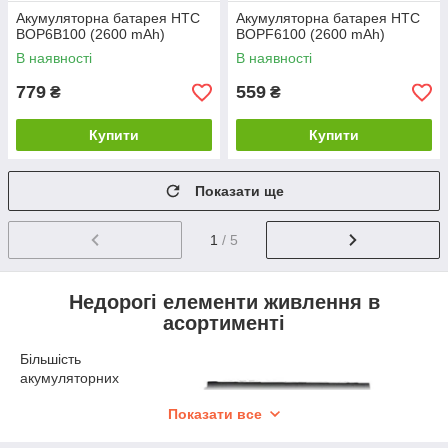
Акумуляторна батарея HTC
Акумуляторна батарея HTC
BOP6B100 (2600 mAh)
BOPF6100 (2600 mAh)
В наявності
В наявності
779
559
₴
₴
Купити
Купити
Показати ще
1
/ 5
Недорогі елементи живлення в
асортименті
Більшість
акумуляторних
батарей для
Показати все
телефонів HTC
виробляється на