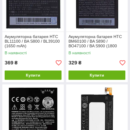
Акумуляторна батарея HTC
Акумуляторна батарея HTC
BL11100 / BA S800 / BL39100
BM60100 / BA S890 /
(1650 mAh)
BO47100 / BA S900 (1800
mAh)
В наявності
В наявності
369
329
₴
₴
Купити
Купити