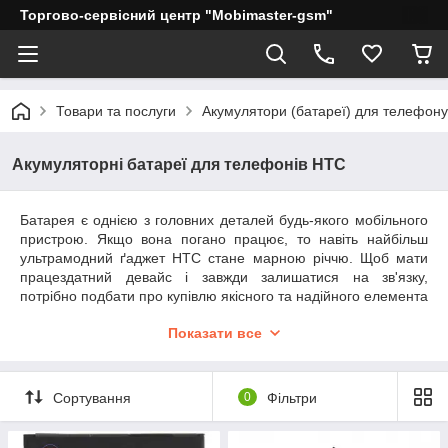
Торгово-сервісний центр "Mobimaster-gsm"
Товари та послуги
Акумулятори (батареї) для телефону
Акумуляторні батареї для телефонів HTC
Батарея є однією з головних деталей будь-якого мобільного
пристрою. Якщо вона погано працює, то навіть найбільш
ультрамодний ґаджет HTC стане марною річчю. Щоб мати
працездатний девайс і завжди залишатися на зв'язку,
потрібно подбати про купівлю якісного та надійного елемента
живлення. Торгово-сервісний центр «Mobimaster-gsm»
Показати все
пропонує акумулятор для смартфона HTC за привабливою
ціною. На нашому сайті представлений величезний вибір
моделей, завдяки чому кожен зможе підібрати відповідний
пристрій для свого телефона.
Сортування
0
Фільтри