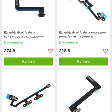
Шлейф iPad 5 Air з
Шлейф iPad 5 Air з кнопками
конектором заряджання
вмик./вимк. і гучності
В наявності
В наявності
274
218
₴
₴
Купити
Купити