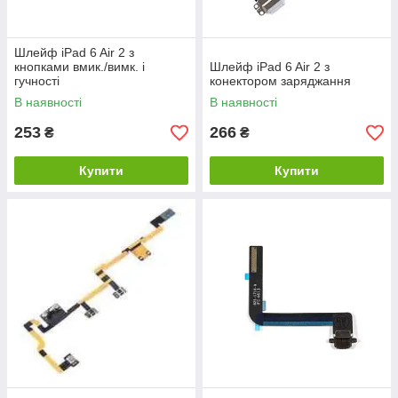
Шлейф iPad 6 Air 2 з
кнопками вмик./вимк. і
Шлейф iPad 6 Air 2 з
гучності
конектором заряджання
В наявності
В наявності
253
266
₴
₴
Купити
Купити