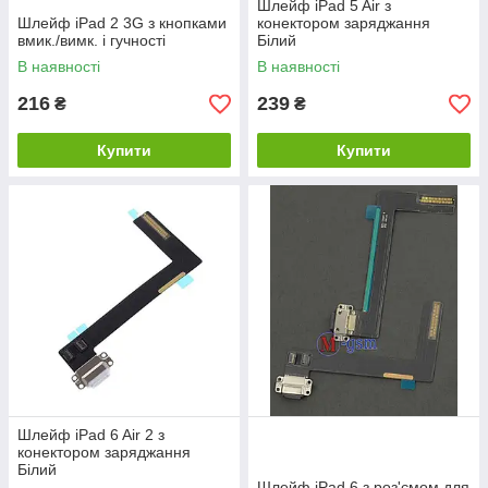
Шлейф iPad 5 Air з
Шлейф iPad 2 3G з кнопками
конектором заряджання
вмик./вимк. і гучності
Білий
В наявності
В наявності
216
239
₴
₴
Купити
Купити
Шлейф iPad 6 Air 2 з
конектором заряджання
Білий
Шлейф iPad 6 з роз'ємом для