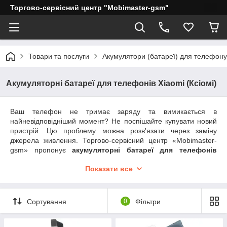
Торгово-сервісний центр "Mobimaster-gsm"
Товари та послуги
Акумулятори (батареї) для телефону
Акумуляторні батареї для телефонів Xiaomi (Ксіомі)
Ваш телефон не тримає заряду та вимикається в
найневідповідніший момент? Не поспішайте купувати новий
пристрій. Цю проблему можна розв'язати через заміну
джерела живлення. Торгово-сервісний центр «Mobimaster-
gsm» пропонує
акумуляторні батареї для телефонів
Xiaomi
у широкій різноманітності. Великий вибір дасть змогу
Показати все
із легкістю підібрати відповідний виріб до свого мобільника,
витративши на це мінімум часу та засобів. Після заміни
джерела живлення ваш телефон працюватиме як новий, а
маніпуляції щодо встановлення займуть лише кілька хвилин.
Сортування
0
Фільтри