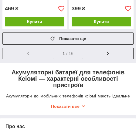
469
399
₴
₴
Купити
Купити
Показати ще
1
/ 16
Акумуляторні батареї для телефонів
Ксіомі — характерні особливості
пристроїв
Акумулятори до мобільних телефонів ксіомі мають ідеальне
поєднання якості та доступної ціни, що робить їх зажаданими
Показати все
серед споживачів.
До головних переваг батарей належать:
тривалий термін експлуатації;
Про нас
немає «ефекту запам'ятовування»;