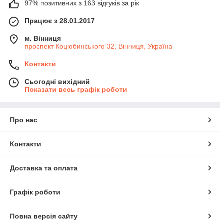
97% позитивних з 163 відгуків за рік
великий запас місткості;
оригінальний дизайн;
Працює з 28.01.2017
наявність контролера перезаряду та короткого
м. Вінниця
замикання.
проспект Коцюбинського 32, Вінниця, Україна
Акумулятори для
Контакти
мобільних
телефонів Xiaomi,
Сьогодні вихідний
представлені на
Показати весь графік роботи
нашому сайті,
повністю сумісні з
конкретними
Про нас
моделями
телефонів.
Пристрої дають
Контакти
змогу ґаджетам
працювати в
автономному
Доставка та оплата
режимі впродовж
довгого часу.
Графік роботи
Літій-іонні моделі дуже надійні, довговічні та мають низький
рівень саморозряджання.
Повна версія сайту
Батареї для телефонів Ксіомі — чому