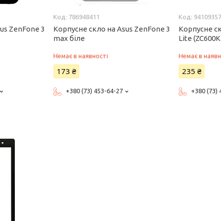
786948411
9410935
us ZenFone 3
Корпусне скло на Asus ZenFone 3
Корпусне ск
max біле
Lite (ZC600
Немає в наявності
Немає в наявн
173 ₴
235 ₴
+380 (73) 453-64-27
+380 (73)