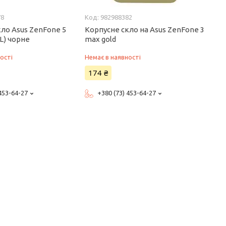
78
982988382
ло Asus ZenFone 5
Корпусне скло на Asus ZenFone 3
KL) чорне
max gold
ості
Немає в наявності
174 ₴
 453-64-27
+380 (73) 453-64-27