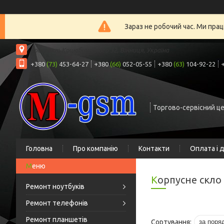
Зараз не робочий час. Ми прац
проспект Коцюбинського 32, Вінниця, Україна
+380
(73)
453-64-27
+380
(66)
052-05-55
+380
(63)
104-92-22
Торгово-сервісний ц
Головна
Про компанію
Контакти
Оплата і 
Корпусне скло
Ремонт ноутбуків
Ремонт телефонів
Ремонт планшетів