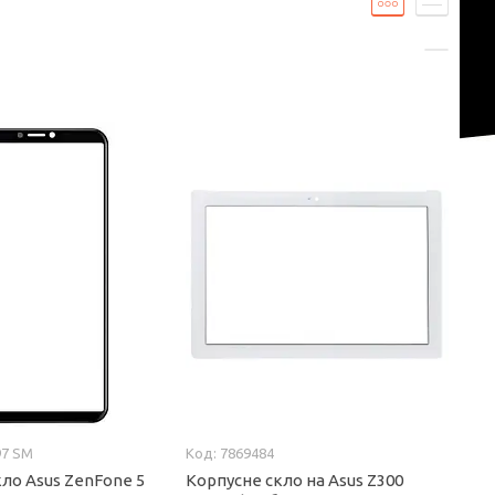
97 SM
7869484
ло Asus ZenFone 5
Корпусне скло на Asus Z300