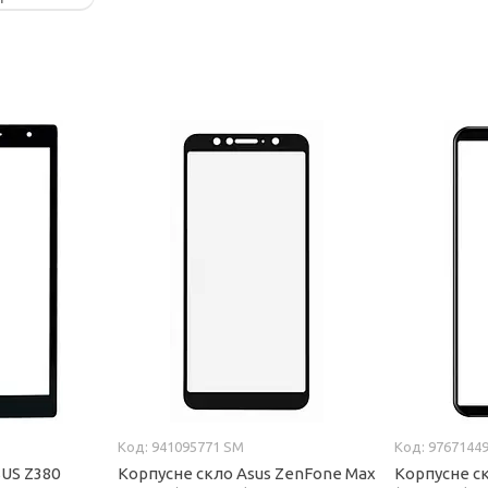
941095771 SM
9767144
SUS Z380
Корпусне скло Asus ZenFone Max
Корпусне ск