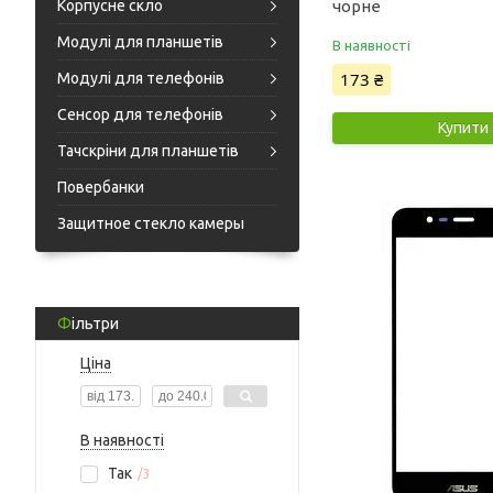
Корпусне скло
чорне
Модулі для планшетів
В наявності
173 ₴
Модулі для телефонів
Сенсор для телефонів
Купити
Тачскріни для планшетів
Повербанки
Защитное стекло камеры
Фільтри
Ціна
В наявності
Так
3