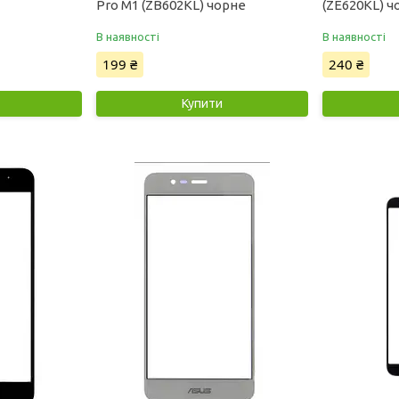
Pro M1 (ZB602KL) чорне
(ZE620KL) ч
В наявності
В наявності
199 ₴
240 ₴
Купити