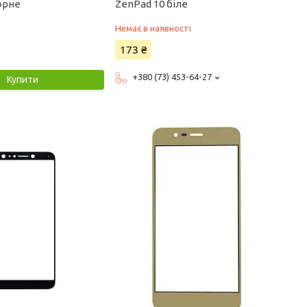
орне
ZenPad 10 біле
Немає в наявності
173 ₴
+380 (73) 453-64-27
Купити