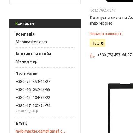
78694841
Корпусне скло на As
max чорне
Контакти
Немає в наявності
Mobimaster-gsm
173 ₴
+380 (73) 453-64-27
Менеджер
+380 (73) 453-64-27
+380 (66) 052-05-55
+380 (63) 104-92-22
+380 (67) 302-74-74
Сервіс Центр
mobimaster.gsm@gmail.com