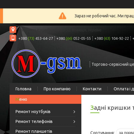
Зараз не робочий час. Ми прац
проспект Коцюбинського 32, Вінниця, Україна
+380
(73)
453-64-27
+380
(66)
052-05-55
+380
(63)
104-92-22
Торгово-сервісний ц
Головна
Про компанію
Контакти
Оплата і 
Задні кришки 
Ремонт ноутбуків
Ремонт телефонів
Ремонт планшетів