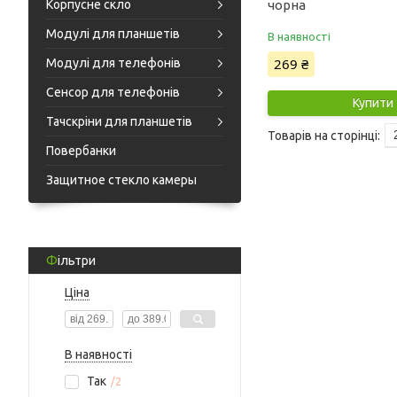
Корпусне скло
чорна
Модулі для планшетів
В наявності
269 ₴
Модулі для телефонів
Сенсор для телефонів
Купити
Тачскріни для планшетів
Повербанки
Защитное стекло камеры
Фільтри
Ціна
В наявності
Так
2