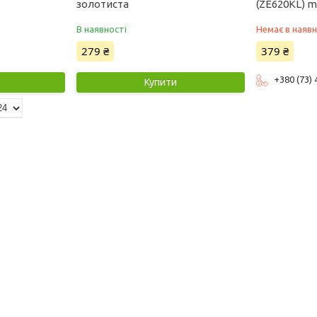
золотиста
(ZE620KL) m
В наявності
Немає в наявн
279 ₴
379 ₴
+380 (73)
Купити