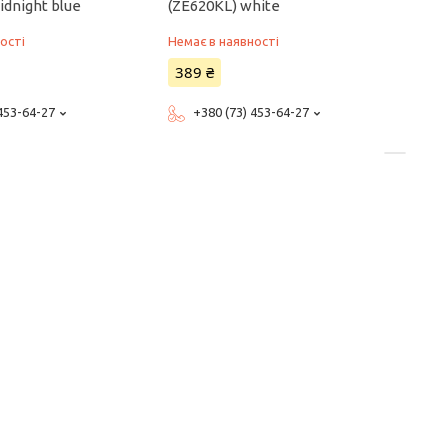
idnight blue
(ZE620KL) white
ості
Немає в наявності
389 ₴
 453-64-27
+380 (73) 453-64-27