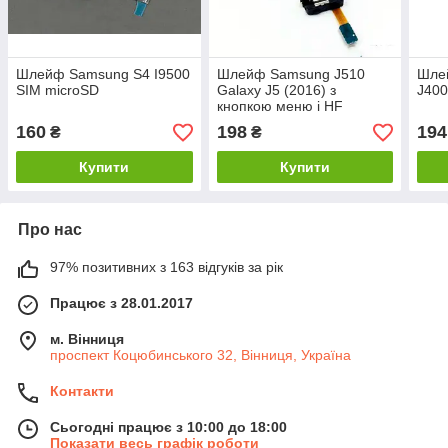
Шлейф Samsung S4 I9500
Шлейф Samsung J510
Шле
SIM microSD
Galaxy J5 (2016) з
J400
кнопкою меню і HF
конектор
160
198
194
₴
₴
Купити
Купити
Про нас
97% позитивних з 163 відгуків за рік
Працює з 28.01.2017
м. Вінниця
проспект Коцюбинського 32, Вінниця, Україна
Контакти
Сьогодні працює з 10:00 до 18:00
Показати весь графік роботи