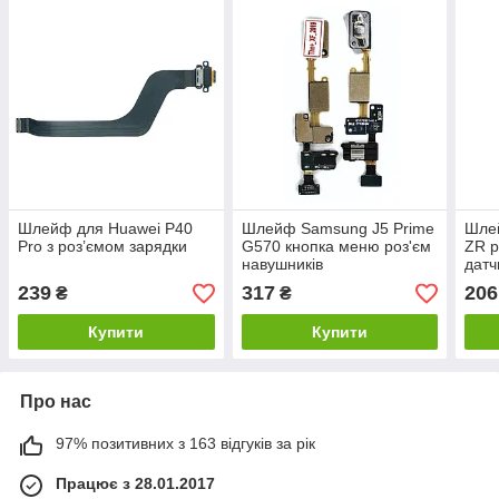
Шлейф для Huawei P40
Шлейф Samsung J5 Prime
Шлей
Pro з роз’ємом зарядки
G570 кнопка меню роз'єм
ZR р
навушників
датч
239
317
206
₴
₴
Купити
Купити
Про нас
97% позитивних з 163 відгуків за рік
Працює з 28.01.2017