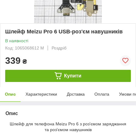
Шлейф Meizu Pro 6 USB-роз'єм навушників
В наявності
Код: 1065068612 M
Роздріб
339
₴
Купити
Опис
Характеристики
Доставка
Оплата
Умови п
Опис
Шлейф для телефона Meizu Pro 6 з роз'ємом заряджання
та роз'ємом навушників