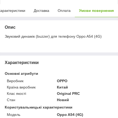
арактеристики
Доставка
Оплата
Умови повернення
Опис
Звуковий динамік (buzzer) для телефону Oppo A54 (4G)
Характеристики
Основні атрибути
Виробник
OPPO
Країна виробник
Китай
Клас якості
Original PRC
Стан
Новий
Користувальницькі характеристики
Мoдель
Oppo A54 (4G)