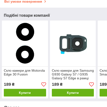
Всі умови повернення
Подібні товари компанії
Скло камери для Motorola
Скло камери для Samsung
Скло
Edge 30 Fusion
G930 Galaxy S7 / G935
Smar
Galaxy S7 Edge в рамці
(Black)
189
189
189
₴
₴
Купити
Купити