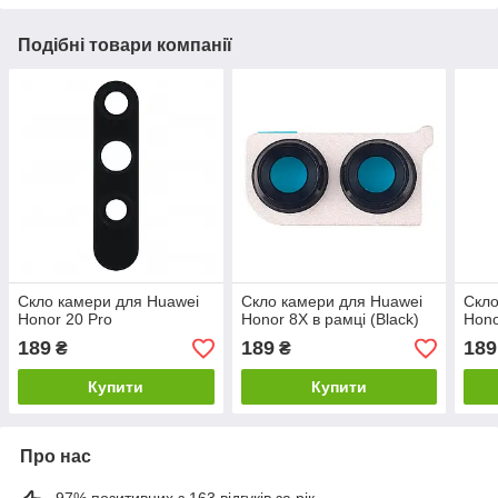
Подібні товари компанії
Скло камери для Huawei
Скло камери для Huawei
Скло
Honor 20 Pro
Honor 8X в рамці (Black)
Hono
189
189
189
₴
₴
Купити
Купити
Про нас