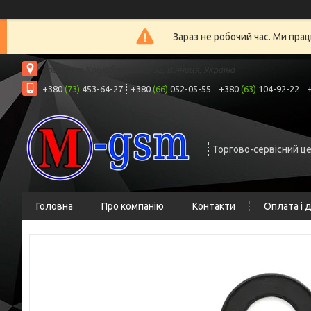
Зараз не робочий час. Ми прац
проспект Коцюбинського 32, Вінниця, Україна
+380
(73)
453-64-27
+380
(66)
052-05-55
+380
(63)
104-92-22
Торгово-сервісний ц
Головна
Про компанію
Контакти
Оплата і 