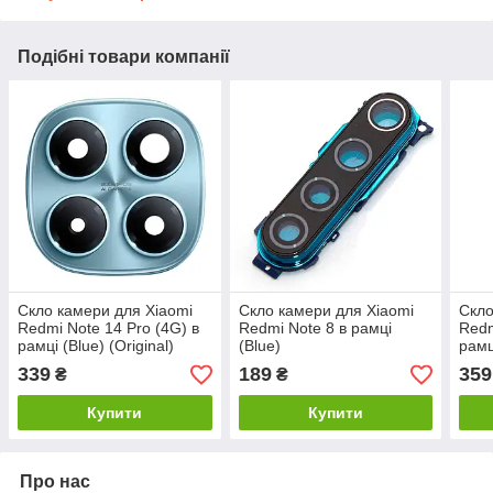
Подібні товари компанії
Скло камери для Xiaomi
Скло камери для Xiaomi
Скло
Redmi Note 14 Pro (4G) в
Redmi Note 8 в рамці
Redm
рамці (Blue) (Original)
(Blue)
рамц
339
189
359
₴
₴
Купити
Купити
Про нас