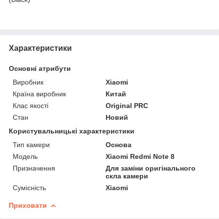
Характеристики
Основні атрибути
Виробник
Xiaomi
Країна виробник
Китай
Клас якості
Original PRC
Стан
Новий
Користувальницькі характеристики
Тип камери
Основа
Мoдель
Xiaomi Redmi Note 8
Призначення
Для заміни оригінального
скла камери
Сумісність
Xiaomi
Приховати