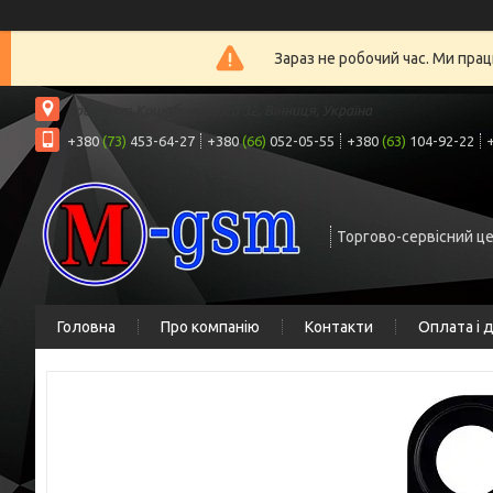
Зараз не робочий час. Ми прац
проспект Коцюбинського 32, Вінниця, Україна
+380
(73)
453-64-27
+380
(66)
052-05-55
+380
(63)
104-92-22
Торгово-сервісний ц
Головна
Про компанію
Контакти
Оплата і 