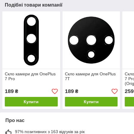
Подібні товари компанії
Скло камери для OnePlus
Скло камери для OnePlus
Скло
7 Pro
7T
7 Pr
(Orig
189
189
259
₴
₴
Купити
Купити
Про нас
97% позитивних з 163 відгуків за рік