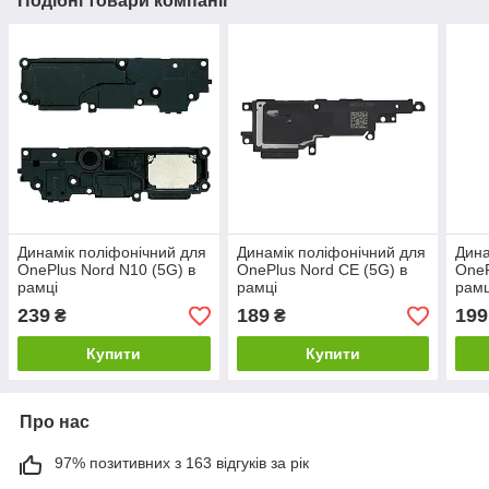
Подібні товари компанії
Динамік поліфонічний для
Динамік поліфонічний для
Дина
OnePlus Nord N10 (5G) в
OnePlus Nord CE (5G) в
OneP
рамці
рамці
рамц
239
189
199
₴
₴
Купити
Купити
Про нас
97% позитивних з 163 відгуків за рік