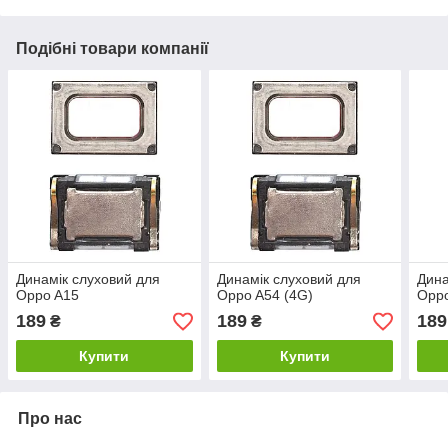
Подібні товари компанії
Динамік слуховий для
Динамік слуховий для
Дина
Oppo A15
Oppo A54 (4G)
Opp
189
189
189
₴
₴
Купити
Купити
Про нас