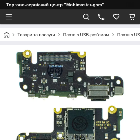
Торгово-сервісний центр "Mobimaster-gsm"
Товари та послуги
Плати з USB-роз'ємом
Плати з US