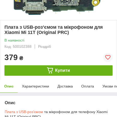
Плата з USB-роз’ємом та мікрофоном для
Xiaomi Mi 11T (Original PRC)
В наявності
Код: 500102388
Роздріб
379
₴
Купити
Опис
Характеристики
Доставка
Оплата
Умови п
Опис
Плата з USB-роз’ємом
та мікрофоном для телефону Xiaomi
Mi 11T (Original PRC)