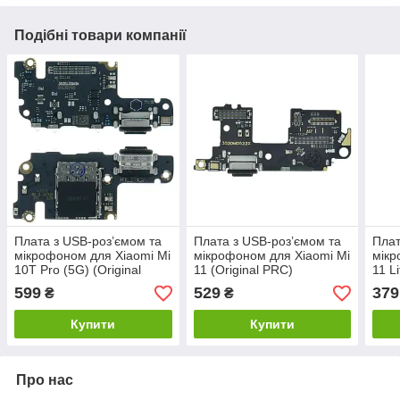
Подібні товари компанії
Плата з USB-роз’ємом та
Плата з USB-роз’ємом та
Плат
мікрофоном для Xiaomi Mi
мікрофоном для Xiaomi Mi
мікр
10T Pro (5G) (Original
11 (Original PRC)
11 L
PRC)
599
529
379
₴
₴
Купити
Купити
Про нас