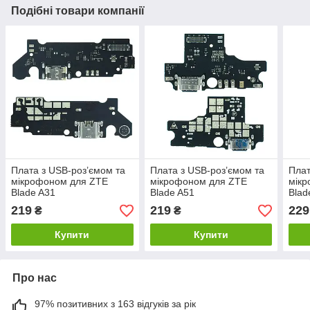
Подібні товари компанії
Плата з USB-роз’ємом та
Плата з USB-роз’ємом та
Плат
мікрофоном для ZTE
мікрофоном для ZTE
мік
Blade A31
Blade A51
Blad
219
219
229
₴
₴
Купити
Купити
Про нас
97% позитивних з 163 відгуків за рік