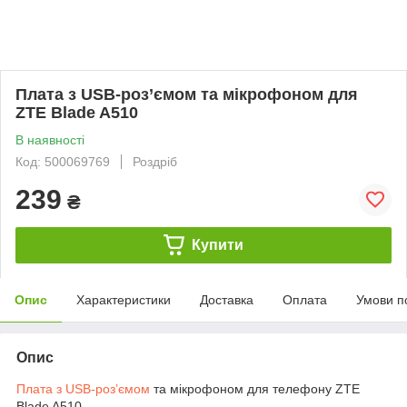
Плата з USB-роз’ємом та мікрофоном для
ZTE Blade A510
В наявності
Код: 500069769
Роздріб
239
₴
Купити
Опис
Характеристики
Доставка
Оплата
Умови п
Опис
Плата з USB-роз’ємом
та мікрофоном для телефону ZTE
Blade A510