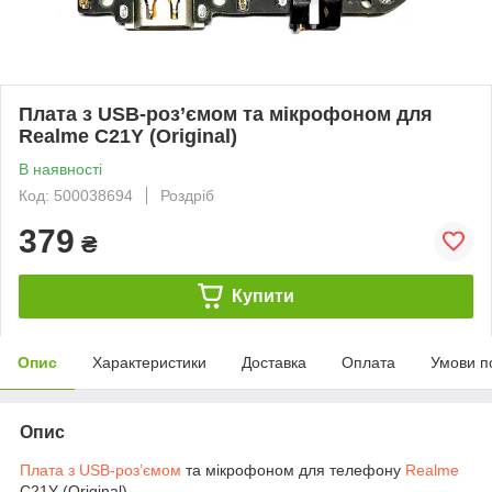
Плата з USB-роз’ємом та мікрофоном для
Realme C21Y (Original)
В наявності
Код: 500038694
Роздріб
379
₴
Купити
Опис
Характеристики
Доставка
Оплата
Умови п
Опис
Плата з USB-роз’ємом
та мікрофоном для телефону
Realme
C21Y (Original)