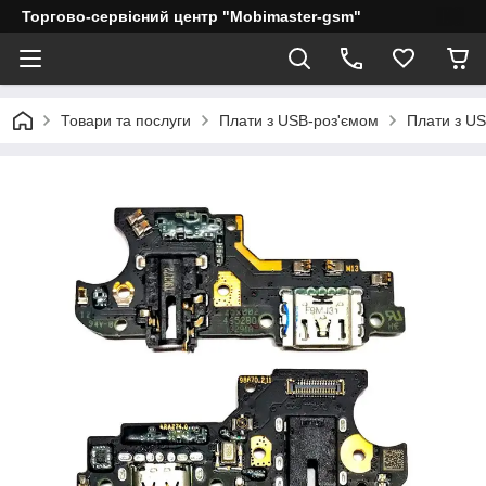
Торгово-сервісний центр "Mobimaster-gsm"
Товари та послуги
Плати з USB-роз'ємом
Плати з U