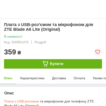
Плата з USB-роз’ємом та мікрофоном для
ZTE Blade A6 Lite (Original)
В наявності
Код: 500061476
Роздріб
359
₴
Купити
Опис
Характеристики
Доставка
Оплата
Умови п
Опис
Плата з USB-роз’ємом
та мікрофоном для телефону ZTE
Blade A6 Lite (Original)