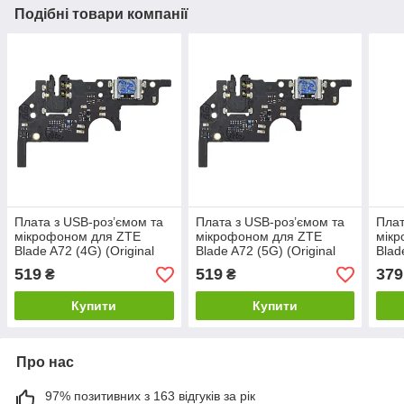
Подібні товари компанії
Плата з USB-роз’ємом та
Плата з USB-роз’ємом та
Плат
мікрофоном для ZTE
мікрофоном для ZTE
мік
Blade A72 (4G) (Original
Blade A72 (5G) (Original
Blad
Used)
Used)
PRC
519
519
379
₴
₴
Купити
Купити
Про нас
97% позитивних з 163 відгуків за рік