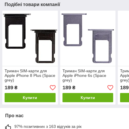
Подібні товари компанії
Тримач SIM-карти для
Тримач SIM-карти для
Трим
Apple iPhone 8 Plus (Space
Apple iPhone 6s (Space
Appl
grey)
grey)
grey
189
189
189
₴
₴
Купити
Купити
Про нас
97% позитивних з 163 відгуків за рік