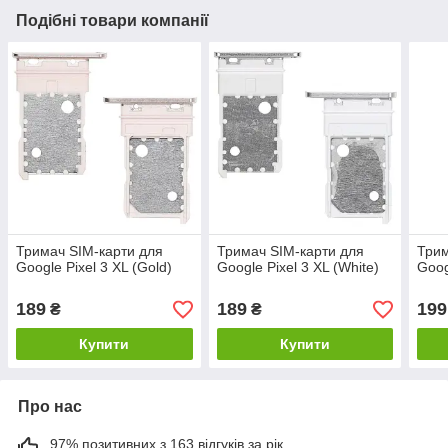
Подібні товари компанії
Тримач SIM-карти для
Тримач SIM-карти для
Трим
Google Pixel 3 XL (Gold)
Google Pixel 3 XL (White)
Goog
189
189
199
₴
₴
Купити
Купити
Про нас
97% позитивних з 163 відгуків за рік