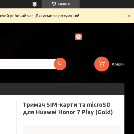
Кошик
жчий робочий час. Дякуємо за розуміння!
Кошик
Тримач SIM-карти та microSD
для Huawei Honor 7 Play (Gold)