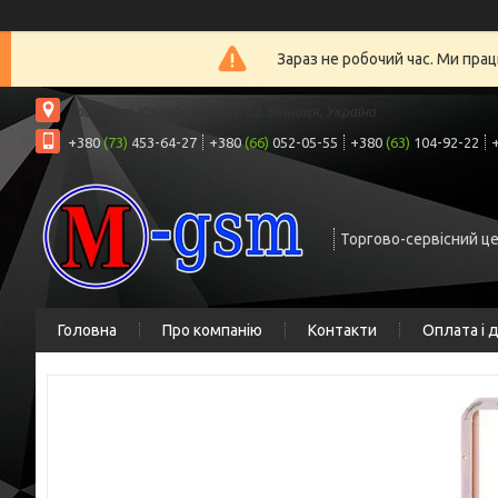
Зараз не робочий час. Ми прац
проспект Коцюбинського 32, Вінниця, Україна
+380
(73)
453-64-27
+380
(66)
052-05-55
+380
(63)
104-92-22
Торгово-сервісний ц
Головна
Про компанію
Контакти
Оплата і 