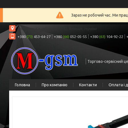
Зараз не робочий час. Ми прац
проспект Коцюбинського 32, Вінниця, Україна
+380
(73)
453-64-27
+380
(66)
052-05-55
+380
(63)
104-92-22
Торгово-сервісний ц
Головна
Про компанію
Контакти
Оплата і 