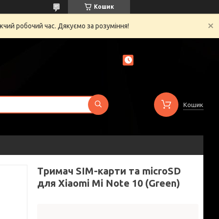
Кошик
жчий робочий час. Дякуємо за розуміння!
Кошик
Тримач SIM-карти та microSD
для Xiaomi Mi Note 10 (Green)