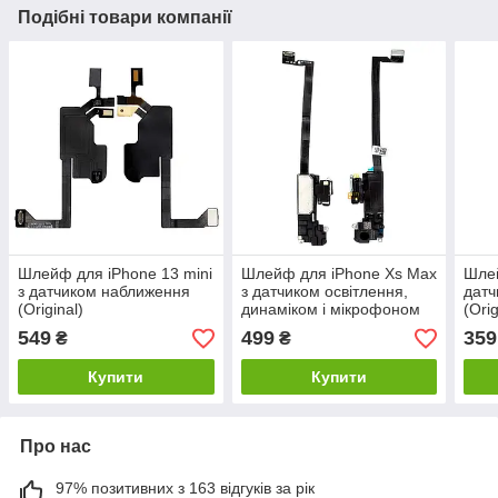
Подібні товари компанії
Шлейф для iPhone 13 mini
Шлейф для iPhone Xs Max
Шлей
з датчиком наближення
з датчиком освітлення,
датч
(Original)
динаміком і мікрофоном
(Orig
(Original PRC)
549
499
359
₴
₴
Купити
Купити
Про нас
97% позитивних з 163 відгуків за рік