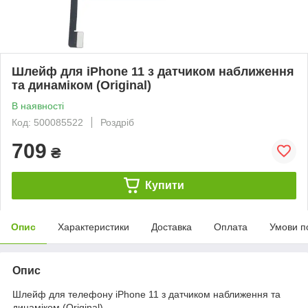
Шлейф для iPhone 11 з датчиком наближення
та динаміком (Original)
В наявності
Код: 500085522
Роздріб
709
₴
Купити
Опис
Характеристики
Доставка
Оплата
Умови п
Опис
Шлейф для телефону iPhone 11 з датчиком наближення та
динаміком (Original)