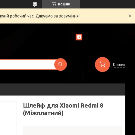
Кошик
жчий робочий час. Дякуємо за розуміння!
Кошик
Шлейф для Xiaomi Redmi 8
(Міжплатний)