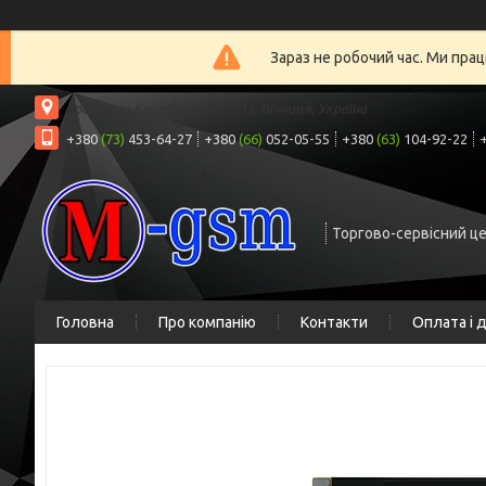
Зараз не робочий час. Ми прац
проспект Коцюбинського 32, Вінниця, Україна
+380
(73)
453-64-27
+380
(66)
052-05-55
+380
(63)
104-92-22
Торгово-сервісний ц
Головна
Про компанію
Контакти
Оплата і 