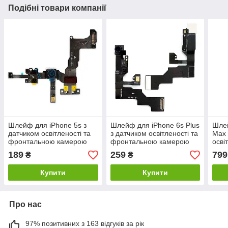
Подібні товари компанії
Шлейф для iPhone 5s з
Шлейф для iPhone 6s Plus
Шлей
датчиком освітленості та
з датчиком освітленості та
Max 
фронтальною камерою
фронтальною камерою
осві
(Original)
(Orig
189
259
799
₴
₴
Купити
Купити
Про нас
97% позитивних з 163 відгуків за рік