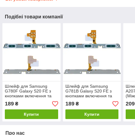
Подібні товари компанії
Шлейф для Samsung
Шлейф для Samsung
Шле
G780F Galaxy S20 FE з
G781B Galaxy S20 FE з
A207
кнопками включення та
кнопками включення та
(Між
регулювання гучності
регулювання гучності
189
189
209
₴
₴
Купити
Купити
Про нас