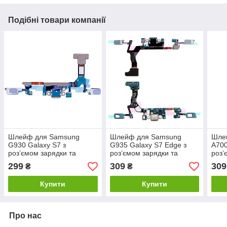
Подібні товари компанії
Шлейф для Samsung
Шлейф для Samsung
Шле
G930 Galaxy S7 з
G935 Galaxy S7 Edge з
A700
роз’ємом зарядки та
роз’ємом зарядки та
роз’
компонентами
компонентами
ком
299
309
309
₴
₴
Купити
Купити
Про нас