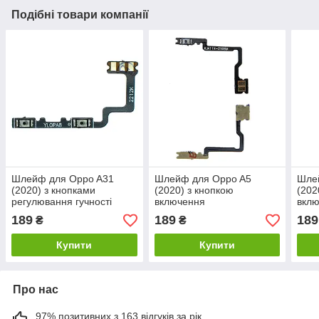
Подібні товари компанії
Шлейф для Oppo A31
Шлейф для Oppo A5
Шле
(2020) з кнопками
(2020) з кнопкою
(202
регулювання гучності
включення
вкл
189
189
189
₴
₴
Купити
Купити
Про нас
97% позитивних з 163 відгуків за рік