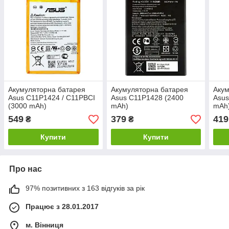
Акумуляторна батарея
Акумуляторна батарея
Акум
Asus C11P1424 / C11PBCI
Asus C11P1428 (2400
Asus
(3000 mAh)
mAh)
mAh
549
379
419
₴
₴
Купити
Купити
Про нас
97% позитивних з 163 відгуків за рік
Працює з 28.01.2017
м. Вінниця