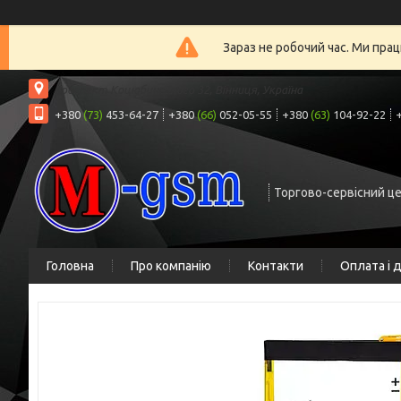
Зараз не робочий час. Ми прац
проспект Коцюбинського 32, Вінниця, Україна
+380
(73)
453-64-27
+380
(66)
052-05-55
+380
(63)
104-92-22
Торгово-сервісний ц
Головна
Про компанію
Контакти
Оплата і 