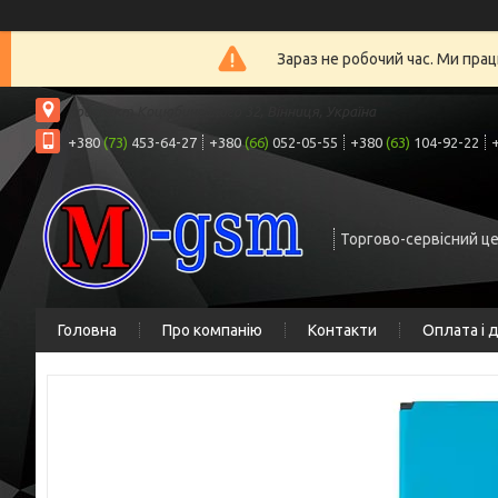
Зараз не робочий час. Ми прац
проспект Коцюбинського 32, Вінниця, Україна
+380
(73)
453-64-27
+380
(66)
052-05-55
+380
(63)
104-92-22
Торгово-сервісний ц
Головна
Про компанію
Контакти
Оплата і 