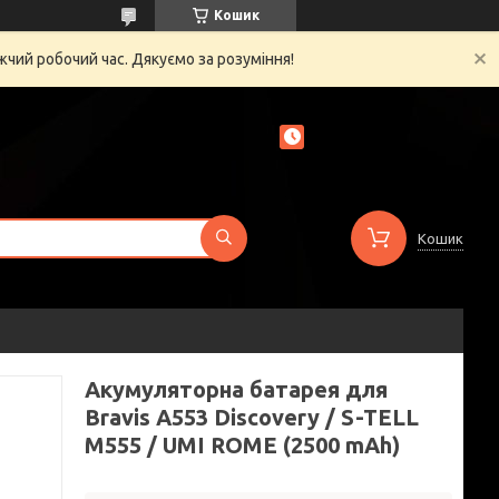
Кошик
жчий робочий час. Дякуємо за розуміння!
Кошик
Акумуляторна батарея для
Bravis A553 Discovery / S-TELL
M555 / UMI ROME (2500 mAh)