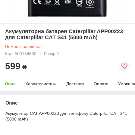
Акумуляторна батарея Caterpillar APP00223
для Caterpillar CAT S41 (5000 mAh)
Немає в наявності
Код: 500154530
Роздріб
599
₴
Опис
Характеристики
Доставка
Оплата
Умови п
Опис
Акумулятор CAT APP00223 для телефону Caterpillar CAT S41
(5000 mAh)