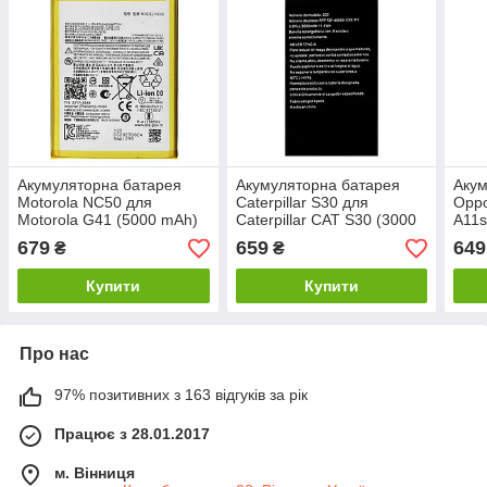
Акумуляторна батарея
Акумуляторна батарея
Акум
Motorola NC50 для
Caterpillar S30 для
Opp
Motorola G41 (5000 mAh)
Caterpillar CAT S30 (3000
A11s
(Original PRC)
mAh)
PRC
679
659
649
₴
₴
Купити
Купити
Про нас
97% позитивних з 163 відгуків за рік
Працює з 28.01.2017
м. Вінниця