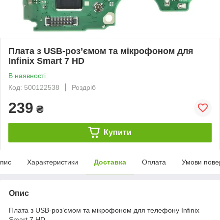
Плата з USB-роз’ємом та мікрофоном для
Infinix Smart 7 HD
В наявності
Код: 500122538
Роздріб
239
₴
Купити
пис
Характеристики
Доставка
Оплата
Умови пове
Опис
Плата з USB-роз’ємом та мікрофоном для телефону Infinix
Smart 7 HD