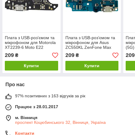
Плата з USB-роз’ємом та
Плата з USB-роз’ємом та
Плат
мікрофоном для Motorola
мікрофоном для Asus
мікр
XT2239-6 Moto E22
ZC550KL ZenFone Max
(5G)
(version B)
209
209
209
₴
₴
Купити
Купити
Про нас
97% позитивних з 163 відгуків за рік
Працює з 28.01.2017
м. Вінниця
проспект Коцюбинського 32, Вінниця, Україна
Контакти