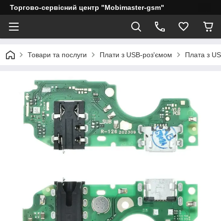
Торгово-сервісний центр "Mobimaster-gsm"
Товари та послуги
Плати з USB-роз'ємом
Плата з US