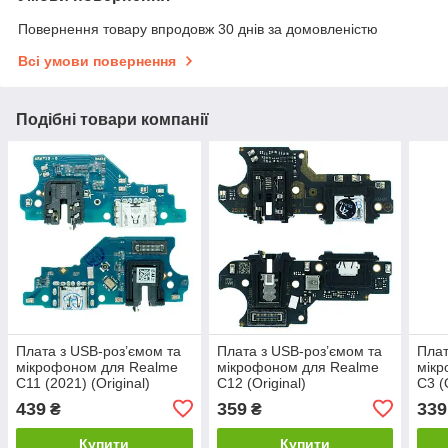
Повернення товару впродовж 30 днів за домовленістю
Всі умови повернення
Подібні товари компанії
Плата з USB-роз’ємом та
Плата з USB-роз’ємом та
Плат
мікрофоном для Realme
мікрофоном для Realme
мік
C11 (2021) (Original)
C12 (Original)
C3 (
439
359
339
₴
₴
Купити
Купити