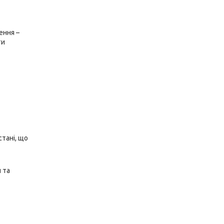
ення –
ти
стані, що
 та