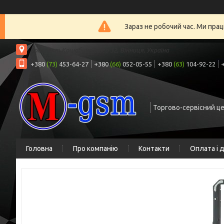
Зараз не робочий час. Ми прац
проспект Коцюбинського 32, Вінниця, Україна
+380
(73)
453-64-27
+380
(66)
052-05-55
+380
(63)
104-92-22
Торгово-сервісний ц
Головна
Про компанію
Контакти
Оплата і 