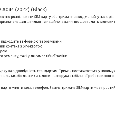
A04s (2022) (Black)
ектно розпізнавати SIM-карту або тримач пошкоджений, у нас є ріш
призначена для швидкої та надійної заміни, що дозволить віднови
но підходить за формою та розмірами.
ний контакт з SIM-картою.
трою.
 ремонту, так і для самостійної заміни.
ірку на відповідність стандартам. Тримач поставляється у новому 
гінальних або якісних аналогів – запорука стабільної роботи вашого
 варто міняти весь телефон. Заміна тримача SIM-карти – це простий