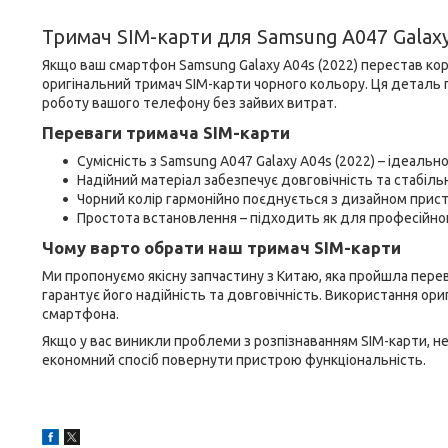
Тримач SIM-карти для Samsung A047 Galaxy 
Якщо ваш смартфон Samsung Galaxy A04s (2022) перестав кор
оригінальний тримач SIM-карти чорного кольору. Ця деталь 
роботу вашого телефону без зайвих витрат.
Переваги тримача SIM-карти
Сумісність з Samsung A047 Galaxy A04s (2022) – ідеаль
Надійний матеріал забезпечує довговічність та стабіль
Чорний колір гармонійно поєднується з дизайном прис
Простота встановлення – підходить як для професійного
Чому варто обрати наш тримач SIM-карти
Ми пропонуємо якісну запчастину з Китаю, яка пройшла перев
гарантує його надійність та довговічність. Використання ори
смартфона.
Якщо у вас виникли проблеми з розпізнаванням SIM-карти, не
економний спосіб повернути пристрою функціональність.