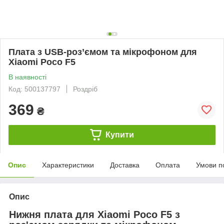
Плата з USB-роз’ємом та мікрофоном для
Xiaomi Poco F5
В наявності
Код: 500137797
Роздріб
369
₴
Купити
Опис
Характеристики
Доставка
Оплата
Умови п
Опис
Нижня плата для Xiaomi Poco F5 з