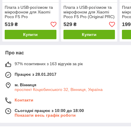
Плата з USB-роз’ємом та
Плата з USB-роз’ємом та
Плат
мікрофоном для Xiaomi
мікрофоном для Xiaomi
мікр
Poco F5 Pro
Poco F5 Pro (Original PRC)
Poco
519
529
199
₴
₴
Купити
Купити
Про нас
97% позитивних з 163 відгуків за рік
Працює з 28.01.2017
м. Вінниця
проспект Коцюбинського 32, Вінниця, Україна
Контакти
Сьогодні працює з 10:00 до 18:00
Показати весь графік роботи