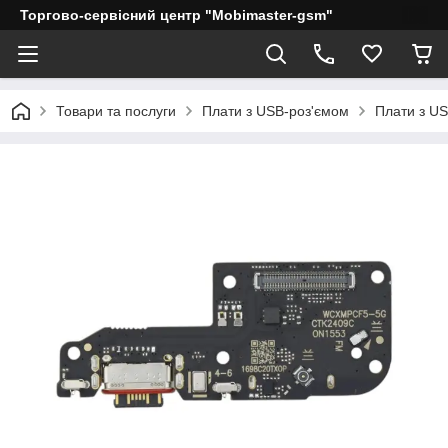
Торгово-сервісний центр "Mobimaster-gsm"
Товари та послуги
Плати з USB-роз'ємом
Плати з US