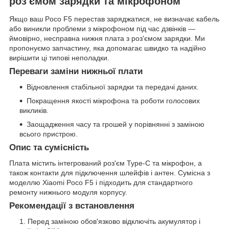
роз'ємом зарядки та мікрофоном
Якщо ваш Poco F5 перестав заряджатися, не визначає кабель
або виникли проблеми з мікрофоном під час дзвінків —
ймовірно, несправна нижня плата з роз'ємом зарядки. Ми
пропонуємо запчастину, яка допомагає швидко та надійно
вирішити ці типові неполадки.
Переваги заміни нижньої плати
Відновлення стабільної зарядки та передачі даних.
Покращення якості мікрофона та роботи голосових
викликів.
Заощадження часу та грошей у порівнянні з заміною
всього пристрою.
Опис та сумісність
Плата містить інтегрований роз'єм Type-C та мікрофон, а
також контакти для підключення шлейфів і антен. Сумісна з
моделлю Xiaomi Poco F5 і підходить для стандартного
ремонту нижнього модуля корпусу.
Рекомендації з встановлення
Перед заміною обов'язково відключіть акумулятор і