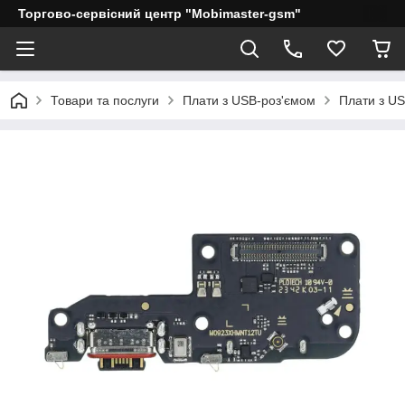
Торгово-сервісний центр "Mobimaster-gsm"
Товари та послуги
Плати з USB-роз'ємом
Плати з US