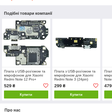
Подібні товари компанії
Плата з USB-роз’ємом та
Плата з USB-роз’ємом та
Плат
мікрофоном для Xiaomi
мікрофоном для Xiaomi
мікр
Redmi Note 12 Pro+
Redmi Note 3 (24pin)
Note
(Original PRC)
(Original PRC)
PRC
529
299
479
₴
₴
Купити
Купити
Про нас