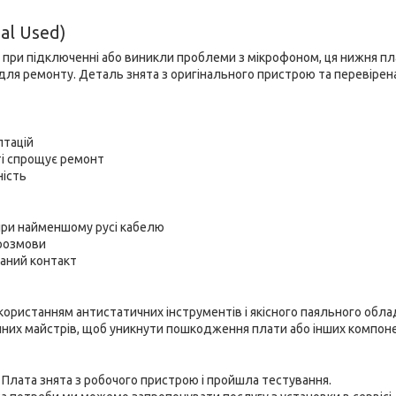
al Used)
ь при підключенні або виникли проблеми з мікрофоном, ця нижня пл
для ремонту. Деталь знята з оригінального пристрою та перевірен
птацій
ті спрощує ремонт
ність
при найменшому русі кабелю
 розмови
аний контакт
користанням антистатичних інструментів і якісного паяльного обла
ійних майстрів, щоб уникнути пошкодження плати або інших компоне
d. Плата знята з робочого пристрою і пройшла тестування.