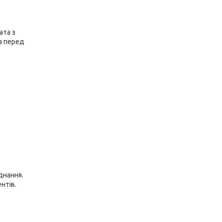
ата з
а перед
днання.
нтів.