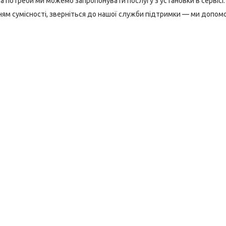
За потреби ми можемо запропонувати послугу з установки в сервісі.
ням сумісності, зверніться до нашої служби підтримки — ми допо