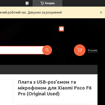
Кошик
жчий робочий час. Дякуємо за розуміння!
Кошик
Плата з USB-роз’ємом та
мікрофоном для Xiaomi Poco F6
Pro (Original Used)