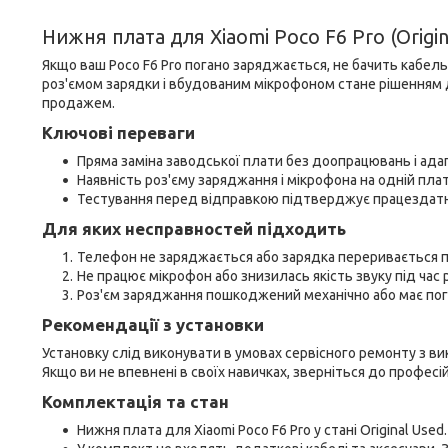
Нижня плата для Xiaomi Poco F6 Pro (Origin
Якщо ваш Poco F6 Pro погано заряджається, не бачить кабел
роз'ємом зарядки і вбудованим мікрофоном стане рішенням 
продажем.
Ключові переваги
Пряма заміна заводської плати без доопрацювань і ада
Наявність роз'єму заряджання і мікрофона на одній пла
Тестування перед відправкою підтверджує працездат
Для яких несправностей підходить
Телефон не заряджається або зарядка переривається 
Не працює мікрофон або знизилась якість звуку під час
Роз'єм заряджання пошкоджений механічно або має пог
Рекомендації з установки
Установку слід виконувати в умовах сервісного ремонту з ви
Якщо ви не впевнені в своїх навичках, зверніться до профес
Комплектація та стан
Нижня плата для Xiaomi Poco F6 Pro у стані Original Use