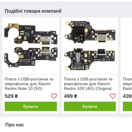
Подібні товари компанії
Плата з USB-роз’ємом та
Плата з USB-роз’ємом та
Плат
мікрофоном для Xiaomi
мікрофоном для Xiaomi
мікр
Redmi Note 10 (5G)
Redmi 10X (4G) (Original
Redm
(Original Used)
Used)
PRC
529
499
439
₴
₴
Купити
Купити
Про нас