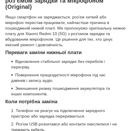
роз’ємом зарядки та мікрофоном
(Original)
Якщо смартфон не заряджається, роз’єм хиткий або
мікрофон перестав працювати, найчастіше причина в
пошкодженій нижній платі. Ми пропонуємо оригінальну нижню
плату для Xiaomi Redmi 10 (5G) з роз’ємом зарядки та
вбудованим мікрофоном. Це рішення для тих, хто цінує
якісний ремонт і довговічність.
Переваги заміни нижньої плати
Відновлення стабільної зарядки без перебоїв і
перегріву.
Повернення працездатності мікрофона під час
дзвінків і запису аудіо.
Зменшення ризику пошкодження акумулятора та
інших компонентів.
Коли потрібна заміна
Телефон не реагує на підключення зарядного
пристрою або зарядка переривається.
Роз’єм USB розхитався або контакти окислилися і не
тримають кабель.