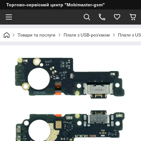
Торгово-сервісний центр "Mobimaster-gsm"
Товари та послуги
Плати з USB-роз'ємом
Плати з US