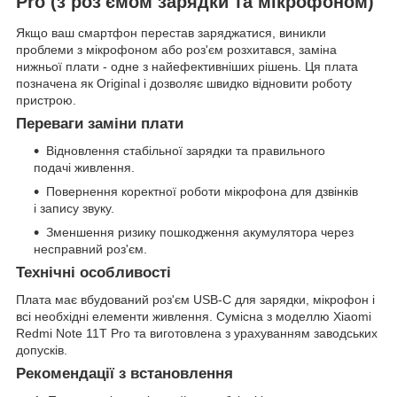
Pro (з роз'ємом зарядки та мікрофоном)
Якщо ваш смартфон перестав заряджатися, виникли
проблеми з мікрофоном або роз'єм розхитався, заміна
нижньої плати - одне з найефективніших рішень. Ця плата
позначена як Original і дозволяє швидко відновити роботу
пристрою.
Переваги заміни плати
Відновлення стабільної зарядки та правильного
подачі живлення.
Повернення коректної роботи мікрофона для дзвінків
і запису звуку.
Зменшення ризику пошкодження акумулятора через
несправний роз'єм.
Технічні особливості
Плата має вбудований роз'єм USB-C для зарядки, мікрофон і
всі необхідні елементи живлення. Сумісна з моделлю Xiaomi
Redmi Note 11T Pro та виготовлена з урахуванням заводських
допусків.
Рекомендації з встановлення