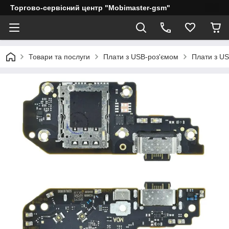
Торгово-сервісний центр "Mobimaster-gsm"
Товари та послуги
Плати з USB-роз'ємом
Плати з US