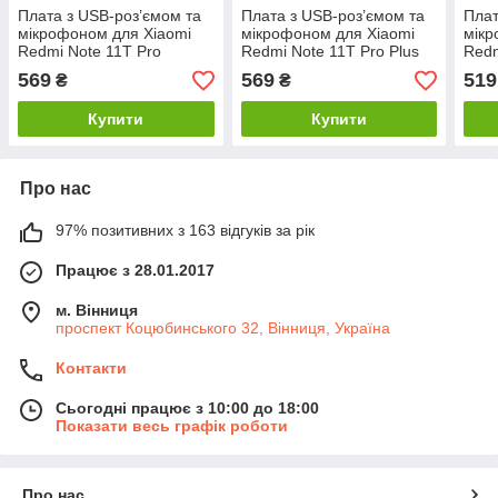
Плата з USB-роз’ємом та
Плата з USB-роз’ємом та
Плат
мікрофоном для Xiaomi
мікрофоном для Xiaomi
мікр
Redmi Note 11T Pro
Redmi Note 11T Pro Plus
Redm
(Original Used)
(Original Used)
(Ori
569
569
519
₴
₴
Купити
Купити
Про нас
97% позитивних з 163 відгуків за рік
Працює з 28.01.2017
м. Вінниця
проспект Коцюбинського 32, Вінниця, Україна
Контакти
Сьогодні працює з 10:00 до 18:00
Показати весь графік роботи
Про нас