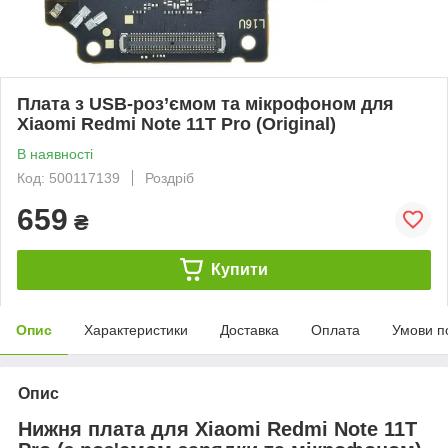
Плата з USB-роз’ємом та мікрофоном для
Xiaomi Redmi Note 11T Pro (Original)
В наявності
Код: 500117139
Роздріб
659
₴
Купити
Опис
Характеристики
Доставка
Оплата
Умови п
Опис
Нижня плата для Xiaomi Redmi Note 11T