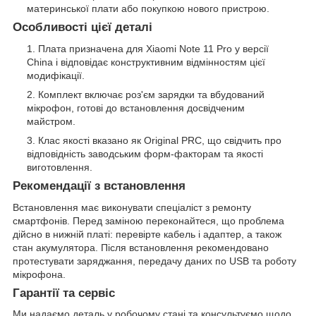
материнської плати або покупкою нового пристрою.
Особливості цієї деталі
Плата призначена для Xiaomi Note 11 Pro у версії
China і відповідає конструктивним відмінностям цієї
модифікації.
Комплект включає роз'єм зарядки та вбудований
мікрофон, готові до встановлення досвідченим
майстром.
Клас якості вказано як Original PRC, що свідчить про
відповідність заводським форм-факторам та якості
виготовлення.
Рекомендації з встановлення
Встановлення має виконувати спеціаліст з ремонту
смартфонів. Перед заміною переконайтеся, що проблема
дійсно в нижній платі: перевірте кабель і адаптер, а також
стан акумулятора. Після встановлення рекомендовано
протестувати заряджання, передачу даних по USB та роботу
мікрофона.
Гарантії та сервіс
Ми надаємо деталь у робочому стані та консультуємо щодо