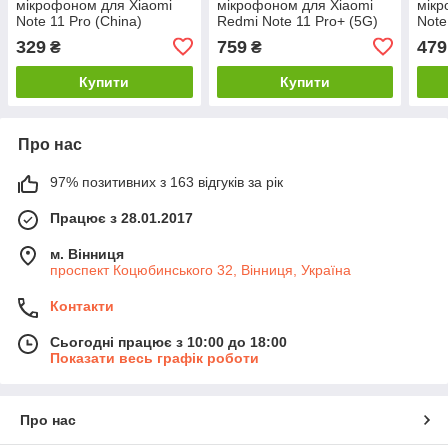
мікрофоном для Xiaomi
мікрофоном для Xiaomi
мікр
Note 11 Pro (China)
Redmi Note 11 Pro+ (5G)
Note
(Original PRC)
PRC
329
759
479
₴
₴
Купити
Купити
Про нас
97% позитивних з 163 відгуків за рік
Працює з 28.01.2017
м. Вінниця
проспект Коцюбинського 32, Вінниця, Україна
Контакти
Сьогодні працює з 10:00 до 18:00
Показати весь графік роботи
Про нас