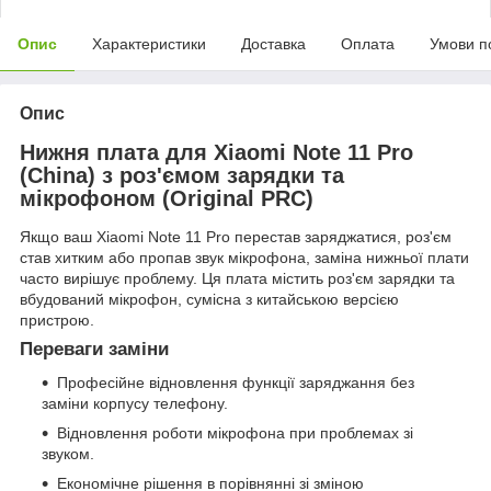
Опис
Характеристики
Доставка
Оплата
Умови п
Опис
Нижня плата для Xiaomi Note 11 Pro
(China) з роз'ємом зарядки та
мікрофоном (Original PRC)
Якщо ваш Xiaomi Note 11 Pro перестав заряджатися, роз'єм
став хитким або пропав звук мікрофона, заміна нижньої плати
часто вирішує проблему. Ця плата містить роз'єм зарядки та
вбудований мікрофон, сумісна з китайською версією
пристрою.
Переваги заміни
Професійне відновлення функції заряджання без
заміни корпусу телефону.
Відновлення роботи мікрофона при проблемах зі
звуком.
Економічне рішення в порівнянні зі зміною