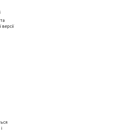
м
 та
 версії
ться
і