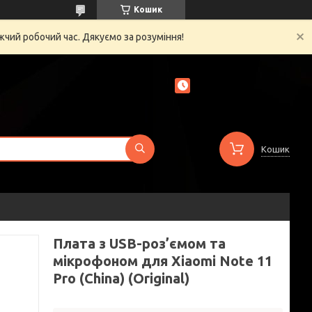
Кошик
жчий робочий час. Дякуємо за розуміння!
Кошик
Плата з USB-роз’ємом та
мікрофоном для Xiaomi Note 11
Pro (China) (Original)