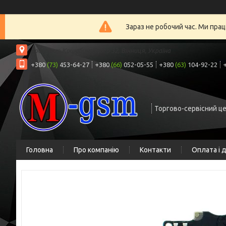
Зараз не робочий час. Ми прац
проспект Коцюбинського 32, Вінниця, Україна
+380
(73)
453-64-27
+380
(66)
052-05-55
+380
(63)
104-92-22
Торгово-сервісний ц
Головна
Про компанію
Контакти
Оплата і 