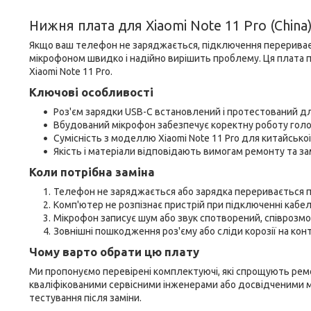
Нижня плата для Xiaomi Note 11 Pro (Chin
Якщо ваш телефон не заряджається, підключення перериваєт
мікрофоном швидко і надійно вирішить проблему. Ця плата по
Xiaomi Note 11 Pro.
Ключові особливості
Роз'єм зарядки USB-C встановлений і протестований дл
Вбудований мікрофон забезпечує коректну роботу голосо
Сумісність з моделлю Xiaomi Note 11 Pro для китайської
Якість і матеріали відповідають вимогам ремонту та за
Коли потрібна заміна
Телефон не заряджається або зарядка переривається п
Комп'ютер не розпізнає пристрій при підключенні кабе
Мікрофон записує шум або звук спотворений, співрозмов
Зовнішні пошкодження роз'єму або сліди корозії на конт
Чому варто обрати цю плату
Ми пропонуємо перевірені комплектуючі, які спрощують рем
кваліфікованими сервісними інженерами або досвідченими м
тестування після заміни.