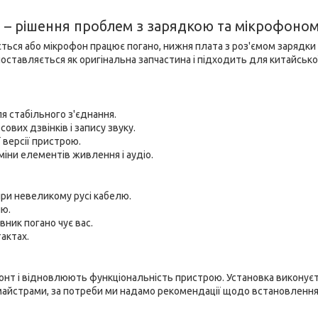
a) – рішення проблем з зарядкою та мікрофоно
ься або мікрофон працює погано, нижня плата з роз'ємом зарядки
ставляється як оригінальна запчастина і підходить для китайської
я стабільного з'єднання.
вих дзвінків і запису звуку.
 версії пристрою.
міни елементів живлення і аудіо.
ри невеликому русі кабелю.
лю.
ник погано чує вас.
актах.
онт і відновлюють функціональність пристрою. Установка виконує
айстрами, за потреби ми надамо рекомендації щодо встановлення 