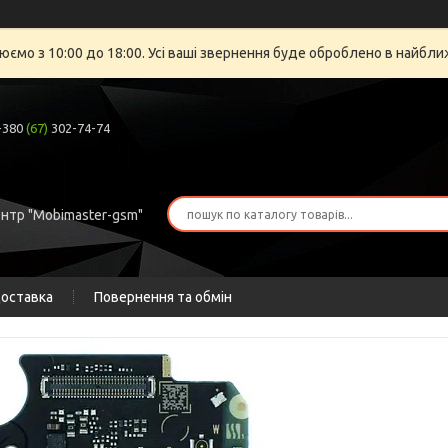
юємо з 10:00 до 18:00. Усі ваші звернення буде оброблено в найбли
+380
(67)
302-74-74
ентр "Mobimaster-gsm"
доставка
Повернення та обмін