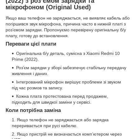
(2022) з роз’ємом зарядки та
мікрофоном (Original Used)
Якщо ваш телефон не заряджається, не виявляє кабель або
погіршився звук мікрофона, причина часто в нижній платі з
роз’ємом зарядки. Пропонуємо перевірену оригінальну б/у
плату, готову до встановлення.
Переваги цієї плати
Оригінальна б/у деталь, сумісна з Xiaomi Redmi 10
Prime (2022).
Роз’єм зарядки у зборі забезпечує стабільну передачу
живлення і даних.
Інтегрований мікрофон вирішує проблеми зі звуком
під час розмов та запису.
Кожна плата протестована перед продажем,
підходить для швидкої заміни у сервісі.
Коли потрібна заміна
Якщо телефон не заряджається або зарядка
переривається при русі кабелю.
Якщо пристрій не визначається комп’ютером через