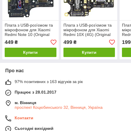
Плата з USB-роз’ємом та
Плата з USB-роз’ємом та
Плат
мікрофоном для Xiaomi
мікрофоном для Xiaomi
мікр
Redmi Note 10 (Original
Redmi 10X (4G) (Original
Redm
Used)
Used)
449
499
199
₴
₴
Купити
Купити
Про нас
97% позитивних з 163 відгуків за рік
Працює з 28.01.2017
м. Вінниця
проспект Коцюбинського 32, Вінниця, Україна
Контакти
Сьогодні вихідний