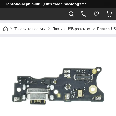
Торгово-сервісний центр "Mobimaster-gsm"
Товари та послуги
Плати з USB-роз'ємом
Плати з US