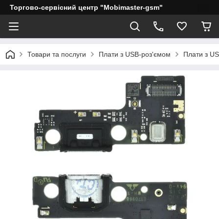
Торгово-сервісний центр "Mobimaster-gsm"
Товари та послуги
Плати з USB-роз'ємом
Плати з US