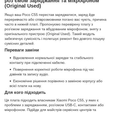
роз’ємом заряджання та мікрофоном
(Original Used)
Якщо ваш Poco C55 перестав заряджатися, заряд йде
переривчасто або співрозмовники погано вас чують, причина
часто в нижній платі. Пропонуємо перевірену плату з
роз’ємом заряджання та вбудованим мікрофоном, зняту з
оригінального пристрою (Original Used). Такий модуль
забезпечує сумісність і полегшує ремонт без довгого пошуку
сумісних деталей.
Переваги заміни
Відновлення нормальної зарядки та стабільного
контакту при підключенні кабелю.
Повернення коректної роботи мікрофона під час
дзвінків та запису аудіо.
Економічне рішення порівняно з заміною корпусу або
всієї плати на нову.
Для кого підходить
Ця плата підходить власникам Xiaomi Poco C55, у яких є
проблеми з заряджанням, роз’ємом USB-C, контактами або
мікрофоном. Підійде для майстрів сервісних центрів та