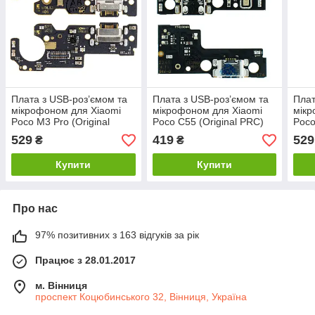
Плата з USB-роз’ємом та
Плата з USB-роз’ємом та
Плат
мікрофоном для Xiaomi
мікрофоном для Xiaomi
мікр
Poco M3 Pro (Original
Poco C55 (Original PRC)
Poco
Used)
Used
529
419
529
₴
₴
Купити
Купити
Про нас
97% позитивних з 163 відгуків за рік
Працює з 28.01.2017
м. Вінниця
проспект Коцюбинського 32, Вінниця, Україна