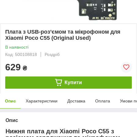
Плата з USB-роз’ємом та мікрофоном для
Xiaomi Poco C55 (Original Used)
В наявності
Код: 500108818
Роздріб
629
₴
Купити
Опис
Характеристики
Доставка
Оплата
Умови п
Опис
Нижня плата для Xiaomi Poco C55 з